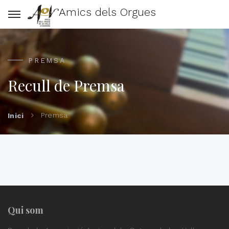
Amics dels Orgues
PREMSA
Recull de Premsa
Premsa
Inici
Qui som