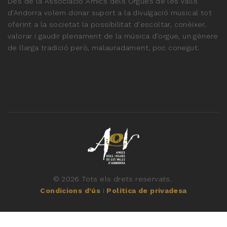
Des de la Associació Amics dels Orgues de les Valls
d'Andorra volem donar suport a la divulgació musical tot
oferint a la societat la possibilitat d'escoltar, conèixer,
valorar i gaudir plenament de la música d'orgue, un gènere
de llarga tradició però, malauradament, poc conegut.
©
2026
Tots els drets reservats.
Condicions d'ús
i
Política de privadesa