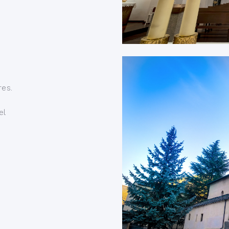
res.
el