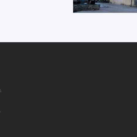
s
r
e