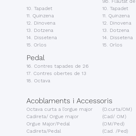
9b. Flautat de
10. Tapadet
10. Tapadet
11. Quinzena
11. Quinzena
12. Dinovena
12. Dinovena
13. Dotzena
13. Dotzena
14. Dissetena
14. Dissetena
15. Orlos
15. Orlos
Pedal
16. Contres tapades de 26
17. Contres obertes de 13
18. Octava
Acoblaments i Accessoris
Octava curta a l’orgue major
(O.curta/OM)
Cadireta/ Orgue major
(Cad/ OM)
Orgue Major/Pedal
(OM/Ped)
Cadireta/Pedal
(Cad. /Ped)