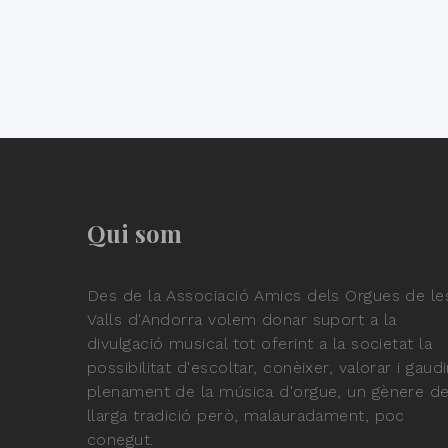
Qui som
Des de la Associació Amics dels Orgues de le
Valls d'Andorra volem donar suport a la
divulgació musical tot oferint a la societat la
possibilitat d'escoltar, conèixer, valorar i gaudi
plenament de la música d'orgue, un gènere d
llarga tradició però, malauradament, poc
conegut.