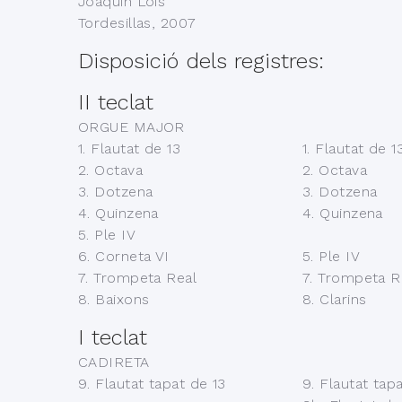
Joaquín Lois
Tordesillas, 2007
Disposició dels registres:
II teclat
ORGUE MAJOR
1. Flautat de 13
1. Flautat de 1
2. Octava
2. Octava
3. Dotzena
3. Dotzena
4. Quinzena
4. Quinzena
5. Ple IV
6. Corneta VI
5. Ple IV
7. Trompeta Real
7. Trompeta R
8. Baixons
8. Clarins
I teclat
CADIRETA
9. Flautat tapat de 13
9. Flautat tap