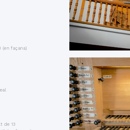
3 (en façana)
eal
at de 13