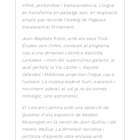
infinit, profunditat i transcendència. L’orgue
es transforma en paisatge aeri, en respiració
ampla que recorda l’aleteig de Pegasus
travessant el firmament.
Jean-Baptiste Robin, amb els seus Trois
Études vers l’infini, condueix el programa
cap a una dimensió còsmica explícita.
Laniakea —nom del supercúmul galàctic al
qual pertany la Via Làctia—, Rayons
Célestes i Météores projecten l’orgue cap a
l’univers. La música esdevé llum, expansió i
moviment sideral: el vol ja no és només
mitològic, sinó astronòmic.
El concert culmina amb una selecció de
Quadres d’una exposició de Modest
Mussorgski en la versió de Jean Guillou i del
mateix Wallius. La dimensió narrativa i
pictòrica d’aquesta obra encaixa amb