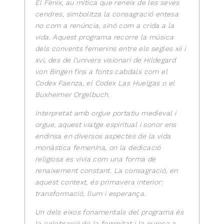
El Fènix, au mítica que reneix de les seves
cendres, simbolitza la consagració entesa
no com a renúncia, sinó com a crida a la
vida. Aquest programa recorre la música
dels convents femenins entre els segles xii i
xvi, des de l’univers visionari de Hildegard
von Bingen fins a fonts cabdals com el
Codex Faenza, el Codex Las Huelgas o el
Buxheimer Orgelbuch.
Interpretat amb orgue portatiu medieval i
orgue, aquest viatge espiritual i sonor ens
endinsa en diversos aspectes de la vida
monàstica femenina, on la dedicació
religiosa es vivia com una forma de
renaixement constant. La consagració, en
aquest context, és primavera interior:
transformació, llum i esperança.
Un dels eixos fonamentals del programa és
la celebració de la feminitat i la puresa a