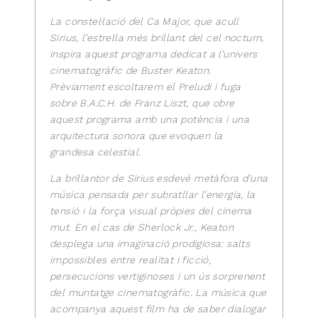
La constel·lació del Ca Major, que acull
Sirius, l’estrella més brillant del cel nocturn,
inspira aquest programa dedicat a l’univers
cinematogràfic de Buster Keaton.
Prèviament escoltarem el Preludi i fuga
sobre B.A.C.H. de Franz Liszt, que obre
aquest programa amb una potència i una
arquitectura sonora que evoquen la
grandesa celestial.
La brillantor de Sirius esdevé metàfora d’una
música pensada per subratllar l’energia, la
tensió i la força visual pròpies del cinema
mut. En el cas de Sherlock Jr., Keaton
desplega una imaginació prodigiosa: salts
impossibles entre realitat i ficció,
persecucions vertiginoses i un ús sorprenent
del muntatge cinematogràfic. La música que
acompanya aquest film ha de saber dialogar